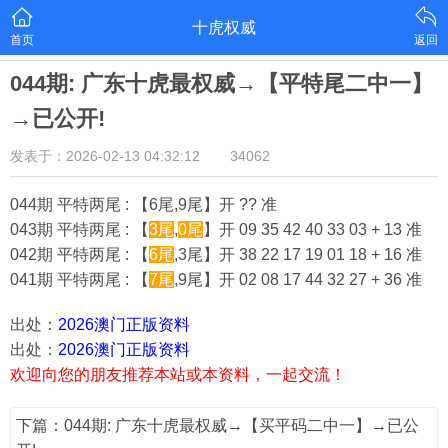
十虎权威
首页
返回
044期: 广东十虎最权威→【平特尾二中一】
→已公开!
发表于：2026-02-13 04:32:12
34062
044期 平特两尾 : 【6尾,9尾】开 ?? 准
043期 平特两尾 : 【
3尾
,
0尾
】开 09 35 42 40 33 03 + 13 准
042期 平特两尾 : 【
6尾
,3尾】开 38 22 17 19 01 18 + 16 准
041期 平特两尾 : 【
7尾
,9尾】开 02 08 17 44 32 27 + 36 准
出处：
2026澳门正版资料
出处：
2026澳门正版资料
欢迎向您的朋友推荐本站或本资料，一起交流！
下篇：044期: 广东十虎最权威→【买平码二中一】→已公