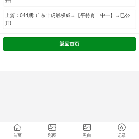
开!
上篇：044期: 广东十虎最权威→【平特肖二中一】→已公
开!
返回首页
首页
彩图
黑白
记录