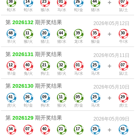
+
38
14
23
01
26
44
07
蛇/木
蛇/水
猴/水
马/水
蛇/金
猪/水
鼠/土
第
2026132
期开奖结果
2026年05月12日
+
48
11
20
44
39
35
30
羊/火
猴/火
猪/土
猪/水
龙/木
猴/金
牛/水
第
2026131
期开奖结果
2026年05月11日
+
12
40
21
32
01
25
07
羊/金
兔/火
狗/土
猪/火
马/水
马/木
鼠/土
第
2026130
期开奖结果
2026年05月10日
+
41
26
09
11
05
25
29
虎/火
蛇/金
狗/木
猴/火
虎/金
马/木
虎/土
第
2026129
期开奖结果
2026年05月09日
+
34
07
40
21
17
25
41