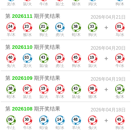
龙/水
鼠/火
牛/水
鼠/土
猪/水
鸡/火
狗/木
第
2026111
期开奖结果
2026年04月21日
+
24
23
21
41
38
33
01
羊/木
猴/水
狗/土
虎/火
蛇/木
狗/火
马/水
第
2026110
期开奖结果
2026年04月20日
+
40
03
43
29
45
19
30
兔/火
龙/火
鼠/金
虎/土
狗/水
鼠/火
牛/水
第
2026109
期开奖结果
2026年04月19日
+
38
07
19
24
43
08
16
蛇/木
鼠/土
鼠/火
羊/木
鼠/金
猪/木
兔/木
第
2026108
期开奖结果
2026年04月18日
+
06
30
26
14
48
40
45
牛/土
牛/水
蛇/金
蛇/水
羊/火
兔/火
狗/水