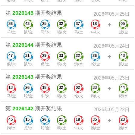
猴/火
牛/水
猪/土
鼠/火
虎/金
兔/木
牛/金
第
2026145
期开奖结果
2026年05月25日
+
36
43
25
32
37
18
05
羊/土
鼠/金
马/木
猪/火
马/土
牛/火
虎/金
第
2026144
期开奖结果
2026年05月24日
+
47
31
29
33
22
26
43
猴/木
鼠/水
虎/土
狗/火
鸡/水
蛇/金
鼠/金
第
2026143
期开奖结果
2026年05月23日
+
13
26
18
32
02
33
44
马/金
蛇/金
牛/火
猪/火
蛇/火
狗/火
猪/水
第
2026142
期开奖结果
2026年05月22日
+
45
15
26
21
18
35
23
狗/水
龙/水
蛇/金
狗/土
牛/火
猴/金
猴/水