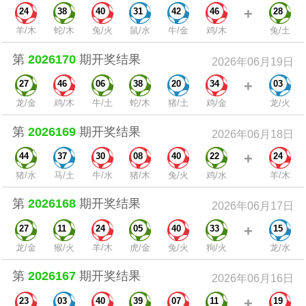
+
24
38
40
31
42
46
28
羊/木
蛇/木
兔/火
鼠/水
牛/金
鸡/木
兔/土
第
2026170
期开奖结果
2026年06月19日
+
27
46
06
38
20
34
03
龙/金
鸡/木
牛/土
蛇/木
猪/土
鸡/金
龙/火
第
2026169
期开奖结果
2026年06月18日
+
44
37
30
08
40
22
24
猪/水
马/土
牛/水
猪/木
兔/火
鸡/水
羊/木
第
2026168
期开奖结果
2026年06月17日
+
27
11
24
05
40
33
15
龙/金
猴/火
羊/木
虎/金
兔/火
狗/火
龙/水
第
2026167
期开奖结果
2026年06月16日
+
23
03
40
39
07
11
19