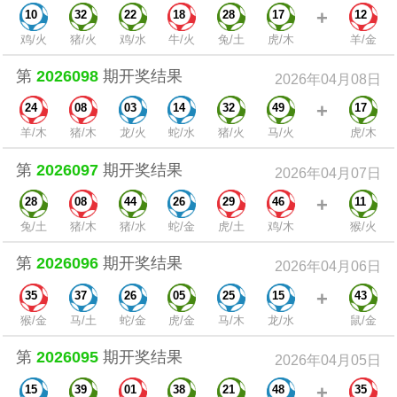
+
10
32
22
18
28
17
12
鸡/火
猪/火
鸡/水
牛/火
兔/土
虎/木
羊/金
第
2026098
期开奖结果
2026年04月08日
+
24
08
03
14
32
49
17
羊/木
猪/木
龙/火
蛇/水
猪/火
马/火
虎/木
第
2026097
期开奖结果
2026年04月07日
+
28
08
44
26
29
46
11
兔/土
猪/木
猪/水
蛇/金
虎/土
鸡/木
猴/火
第
2026096
期开奖结果
2026年04月06日
+
35
37
26
05
25
15
43
猴/金
马/土
蛇/金
虎/金
马/木
龙/水
鼠/金
第
2026095
期开奖结果
2026年04月05日
+
15
39
01
38
21
48
35