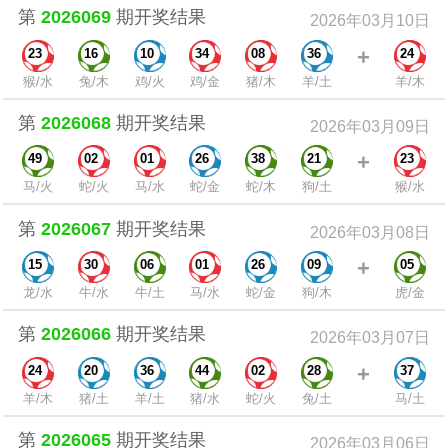
第
2026069
期开奖结果
2026年03月10日
+
23
16
10
34
08
36
24
猴/水
兔/木
鸡/火
鸡/金
猪/木
羊/土
羊/木
第
2026068
期开奖结果
2026年03月09日
+
49
02
01
26
38
21
23
马/火
蛇/火
马/水
蛇/金
蛇/木
狗/土
猴/水
第
2026067
期开奖结果
2026年03月08日
+
15
30
06
01
26
09
05
龙/水
牛/水
牛/土
马/水
蛇/金
狗/木
虎/金
第
2026066
期开奖结果
2026年03月07日
+
24
20
36
44
02
28
37
羊/木
猪/土
羊/土
猪/水
蛇/火
兔/土
马/土
第
2026065
期开奖结果
2026年03月06日