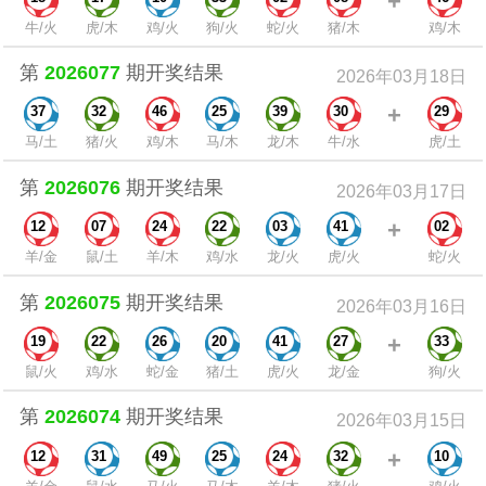
+
牛/火
虎/木
鸡/火
狗/火
蛇/火
猪/木
鸡/木
第
2026077
期开奖结果
2026年03月18日
+
37
32
46
25
39
30
29
马/土
猪/火
鸡/木
马/木
龙/木
牛/水
虎/土
第
2026076
期开奖结果
2026年03月17日
+
12
07
24
22
03
41
02
羊/金
鼠/土
羊/木
鸡/水
龙/火
虎/火
蛇/火
第
2026075
期开奖结果
2026年03月16日
+
19
22
26
20
41
27
33
鼠/火
鸡/水
蛇/金
猪/土
虎/火
龙/金
狗/火
第
2026074
期开奖结果
2026年03月15日
+
12
31
49
25
24
32
10