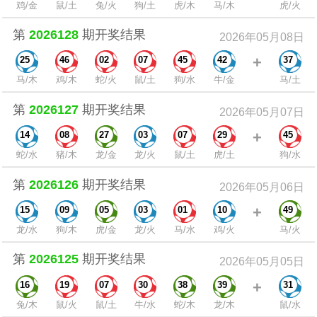
鸡/金
鼠/土
兔/火
狗/土
虎/木
马/木
虎/火
第
2026128
期开奖结果
2026年05月08日
+
25
46
02
07
45
42
37
马/木
鸡/木
蛇/火
鼠/土
狗/水
牛/金
马/土
第
2026127
期开奖结果
2026年05月07日
+
14
08
27
03
07
29
45
蛇/水
猪/木
龙/金
龙/火
鼠/土
虎/土
狗/水
第
2026126
期开奖结果
2026年05月06日
+
15
09
05
03
01
10
49
龙/水
狗/木
虎/金
龙/火
马/水
鸡/火
马/火
第
2026125
期开奖结果
2026年05月05日
+
16
19
07
30
38
39
31
兔/木
鼠/火
鼠/土
牛/水
蛇/木
龙/木
鼠/水