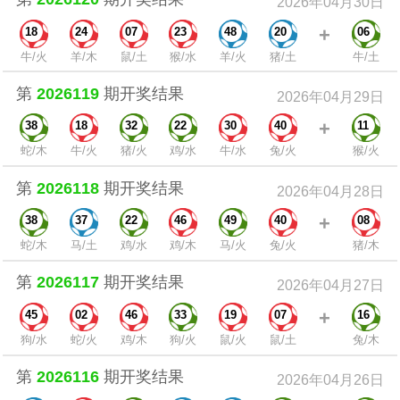
2026年04月30日
+
18
24
07
23
48
20
06
牛/火
羊/木
鼠/土
猴/水
羊/火
猪/土
牛/土
第
2026119
期开奖结果
2026年04月29日
+
38
18
32
22
30
40
11
蛇/木
牛/火
猪/火
鸡/水
牛/水
兔/火
猴/火
第
2026118
期开奖结果
2026年04月28日
+
38
37
22
46
49
40
08
蛇/木
马/土
鸡/水
鸡/木
马/火
兔/火
猪/木
第
2026117
期开奖结果
2026年04月27日
+
45
02
46
33
19
07
16
狗/水
蛇/火
鸡/木
狗/火
鼠/火
鼠/土
兔/木
第
2026116
期开奖结果
2026年04月26日