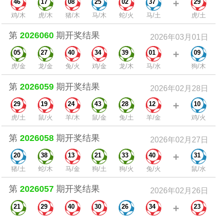
+
46
17
08
25
02
37
29
鸡/木
虎/木
猪/木
马/木
蛇/火
马/土
虎/土
第
2026060
期开奖结果
2026年03月01日
+
05
27
40
34
39
01
09
虎/金
龙/金
兔/火
鸡/金
龙/木
马/水
狗/木
第
2026059
期开奖结果
2026年02月28日
+
29
19
24
43
28
12
10
虎/土
鼠/火
羊/木
鼠/金
兔/土
羊/金
鸡/火
第
2026058
期开奖结果
2026年02月27日
+
20
38
13
21
33
40
31
猪/土
蛇/木
马/金
狗/土
狗/火
兔/火
鼠/水
第
2026057
期开奖结果
2026年02月26日
+
21
29
40
30
26
34
23