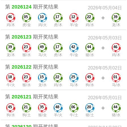
第
2026124
期开奖结果
2026年05月04日
+
46
05
10
17
12
22
39
鸡/木
虎/金
鸡/火
虎/木
羊/金
鸡/水
龙/木
第
2026123
期开奖结果
2026年05月03日
+
39
23
49
17
42
44
46
龙/木
猴/水
马/火
虎/木
牛/金
猪/水
鸡/木
第
2026122
期开奖结果
2026年05月02日
+
18
23
15
22
25
45
01
牛/火
猴/水
龙/水
鸡/水
马/木
狗/水
马/水
第
2026121
期开奖结果
2026年05月01日
+
45
21
35
48
06
20
44
狗/水
狗/土
猴/金
羊/火
牛/土
猪/土
猪/水
第
2026120
期开奖结果