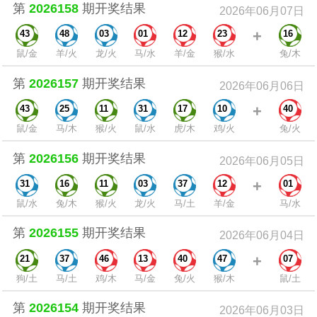
第
2026158
期开奖结果
2026年06月07日
+
43
48
03
01
12
23
16
鼠/金
羊/火
龙/火
马/水
羊/金
猴/水
兔/木
第
2026157
期开奖结果
2026年06月06日
+
43
25
11
31
17
10
40
鼠/金
马/木
猴/火
鼠/水
虎/木
鸡/火
兔/火
第
2026156
期开奖结果
2026年06月05日
+
31
16
11
03
37
12
01
鼠/水
兔/木
猴/火
龙/火
马/土
羊/金
马/水
第
2026155
期开奖结果
2026年06月04日
+
21
37
46
13
40
47
07
狗/土
马/土
鸡/木
马/金
兔/火
猴/木
鼠/土
第
2026154
期开奖结果
2026年06月03日