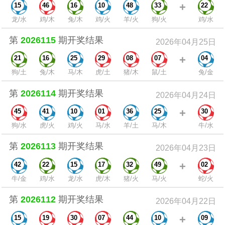
+
15
46
16
10
48
33
22
龙/水
鸡/木
兔/木
鸡/火
羊/火
狗/火
鸡/水
第
2026115
期开奖结果
2026年04月25日
+
21
16
25
29
08
07
04
狗/土
兔/木
马/木
虎/土
猪/木
鼠/土
兔/金
第
2026114
期开奖结果
2026年04月24日
+
45
41
10
01
36
25
30
狗/水
虎/火
鸡/火
马/水
羊/土
马/木
牛/水
第
2026113
期开奖结果
2026年04月23日
+
42
22
15
17
32
49
02
牛/金
鸡/水
龙/水
虎/木
猪/火
马/火
蛇/火
第
2026112
期开奖结果
2026年04月22日
+
15
19
30
07
44
10
09